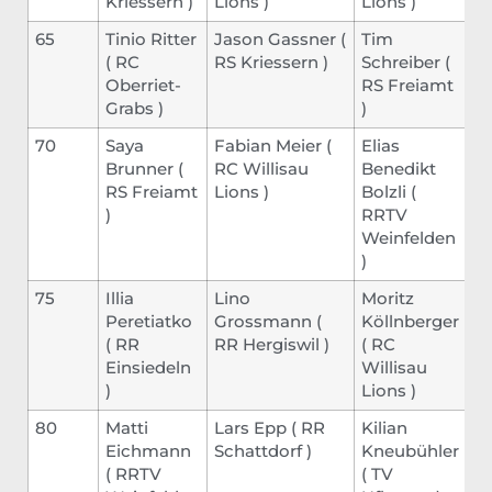
Kriessern
)
Lions
)
Lions
)
65
Tinio Ritter
Jason Gassner
(
Tim
(
RC
RS Kriessern
)
Schreiber
(
Oberriet-
RS Freiamt
Grabs
)
)
70
Saya
Fabian Meier
(
Elias
Brunner
(
RC Willisau
Benedikt
RS Freiamt
Lions
)
Bolzli
(
)
RRTV
Weinfelden
)
75
Illia
Lino
Moritz
Peretiatko
Grossmann
(
Köllnberger
(
RR
RR Hergiswil
)
(
RC
Einsiedeln
Willisau
)
Lions
)
80
Matti
Lars Epp
(
RR
Kilian
Eichmann
Schattdorf
)
Kneubühler
(
RRTV
(
TV