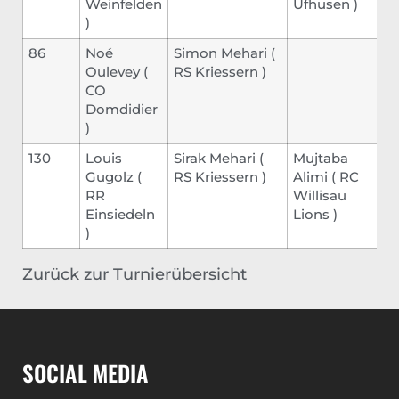
Weinfelden
Ufhusen
)
)
86
Noé
Simon Mehari
(
Oulevey
(
RS Kriessern
)
CO
Domdidier
)
130
Louis
Sirak Mehari
(
Mujtaba
Gugolz
(
RS Kriessern
)
Alimi
(
RC
RR
Willisau
Einsiedeln
Lions
)
)
Zurück zur Turnierübersicht
SOCIAL MEDIA