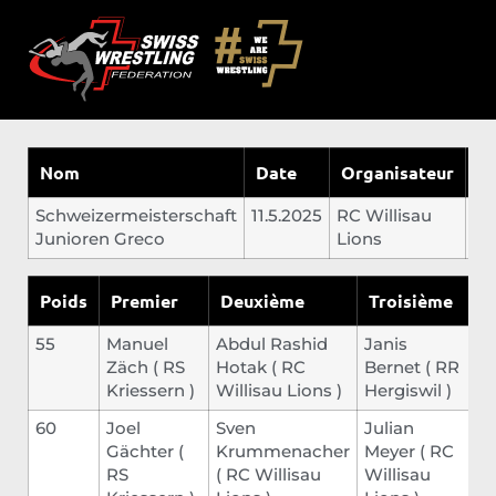
Nom
Date
Organisateur
Li
Schweizermeisterschaft
11.5.2025
RC Willisau
Wi
Junioren Greco
Lions
Poids
Premier
Deuxième
Troisième
55
Manuel
Abdul Rashid
Janis
Zäch
(
RS
Hotak
(
RC
Bernet
(
RR
Kriessern
)
Willisau Lions
)
Hergiswil
)
60
Joel
Sven
Julian
Gächter
(
Krummenacher
Meyer
(
RC
RS
(
RC Willisau
Willisau