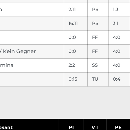
o
2:11
PS
1:3
16:11
PS
3:1
0:0
FF
4:0
 / Kein Gegner
0:0
FF
4:0
Amina
2:2
SS
4:0
0:15
TU
0:4
osant
PI
VT
PE