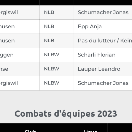
rgiswil
NLB
Schumacher Jonas
husen
NLB
Epp Anja
husen
NLB
Pas du lutteur / Kei
uggen
NLBW
Schärli Florian
nse
NLBW
Lauper Leandro
rgiswil
NLBW
Schumacher Jonas
Combats d'équipes 2023
Club
Ligue