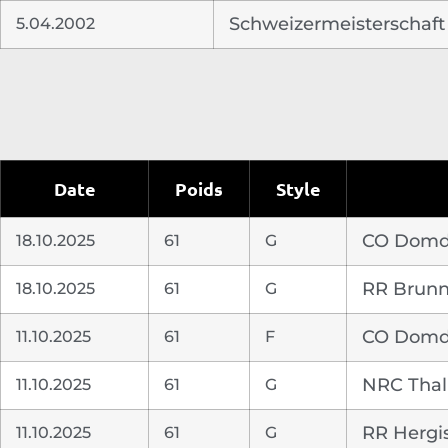
5.04.2002
Schweizermeisterschaft
Date
Poids
Style
18.10.2025
61
G
CO Domdi
18.10.2025
61
G
RR Brun
11.10.2025
61
F
CO Domdi
11.10.2025
61
G
NRC Thal
11.10.2025
61
G
RR Hergi