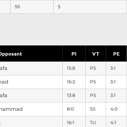
55
5
Opposant
PI
VT
PE
afa
15:8
PS
3:1
mad
16:2
PS
3:1
afa
13:8
PS
3:1
Mohammad
8:0
SS
4:0
n
16:1
TU
4:1