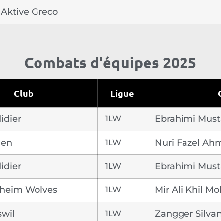
 Aktive Greco
Combats d'équipes 2025
Club
Ligue
dier
1LW
Ebrahimi Must
nen
1LW
Nuri Fazel Ah
dier
1LW
Ebrahimi Must
heim Wolves
1LW
Mir Ali Khil 
swil
1LW
Zangger Silva