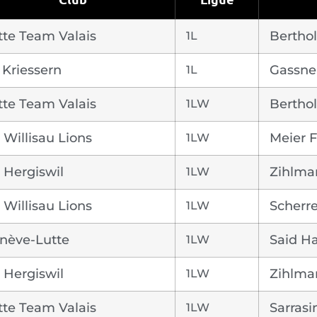
tte Team Valais
1L
Bertho
 Kriessern
1L
Gassne
tte Team Valais
1LW
Bertho
 Willisau Lions
1LW
Meier 
 Hergiswil
1LW
Zihlma
 Willisau Lions
1LW
Scherr
nève-Lutte
1LW
Said H
 Hergiswil
1LW
Zihlma
tte Team Valais
1LW
Sarrasi