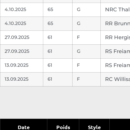
4.10.2025
65
G
NRC Thal
4.10.2025
65
G
RR Brun
27.09.2025
61
F
RR Hergi
27.09.2025
61
G
RS Freia
13.09.2025
61
F
RS Freia
13.09.2025
61
F
RC Willis
Date
Poids
Style