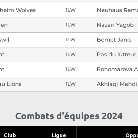
heim Wolves
1LW
Neuhaus Rem
nen
1LW
Nazari Yagob
swil
1LW
Bernet Janis
mt
1LW
Pas du lutteur
mt
1LW
Ponomarova 
au Lions
1LW
Akhlaqi Mahdi
Combats d'équipes 2024
Club
Ligue
Opp