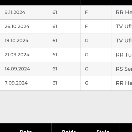
9.11.2024
61
F
RR He
26.10.2024
61
F
TV Uf
19.10.2024
61
G
TV Uf
21.09.2024
61
G
RR T
14.09.2024
61
G
RS Se
7.09.2024
61
G
RR He
Date
Poids
Style