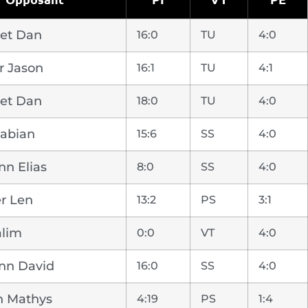
let Dan
16:0
TU
4:0
r Jason
16:1
TU
4:1
let Dan
18:0
TU
4:0
Fabian
15:6
SS
4:0
nn Elias
8:0
SS
4:0
er Len
13:2
PS
3:1
alim
0:0
VT
4:0
nn David
16:0
SS
4:0
n Mathys
4:19
PS
1:4