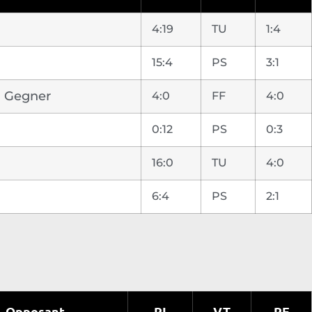
4:19
TU
1:4
15:4
PS
3:1
n Gegner
4:0
FF
4:0
0:12
PS
0:3
16:0
TU
4:0
6:4
PS
2:1
Opposant
PI
VT
PE