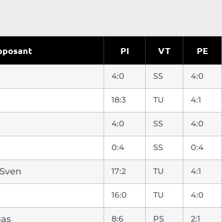
pposant
PI
VT
PE
4:0
SS
4:0
18:3
TU
4:1
4:0
SS
4:0
0:4
SS
0:4
Sven
17:2
TU
4:1
16:0
TU
4:0
nas
8:6
PS
2:1