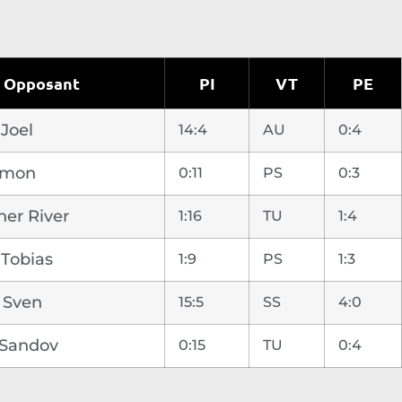
Opposant
PI
VT
PE
Joel
14:4
AU
0:4
imon
0:11
PS
0:3
her River
1:16
TU
1:4
 Tobias
1:9
PS
1:3
Sven
15:5
SS
4:0
 Sandov
0:15
TU
0:4