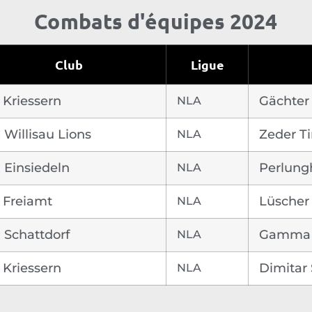
Combats d'équipes 2024
Club
Ligue
 Kriessern
NLA
Gächter 
 Willisau Lions
NLA
Zeder T
 Einsiedeln
NLA
Perlung
 Freiamt
NLA
Lüscher
 Schattdorf
NLA
Gamma 
 Kriessern
NLA
Dimitar