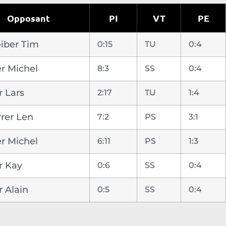
Opposant
PI
VT
PE
iber Tim
0:15
TU
0:4
r Michel
8:3
SS
0:4
 Lars
2:17
TU
1:4
rer Len
7:2
PS
3:1
r Michel
6:11
PS
1:3
r Kay
0:6
SS
0:4
r Alain
0:5
SS
0:4