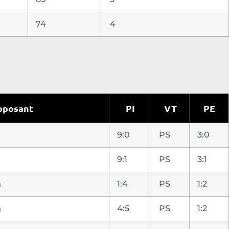
74
4
pposant
PI
VT
PE
9:0
PS
3:0
9:1
PS
3:1
n
1:4
PS
1:2
n
4:5
PS
1:2