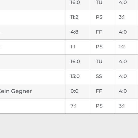
16:0
TU
4:0
11:2
PS
3:1
s
4:8
FF
4:0
n
1:1
PS
1:2
16:0
TU
4:0
13:0
SS
4:0
 Kein Gegner
0:0
FF
4:0
7:1
PS
3:1