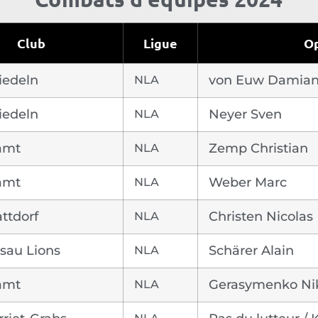
Club
Ligue
O
iedeln
NLA
von Euw Damia
iedeln
NLA
Neyer Sven
amt
NLA
Zemp Christian
amt
NLA
Weber Marc
ttdorf
NLA
Christen Nicolas
isau Lions
NLA
Schärer Alain
amt
NLA
Gerasymenko Nik