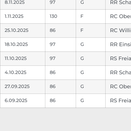
8.11.2025
97
G
RR Scha
1.11.2025
130
F
RC Ober
25.10.2025
86
F
RC Will
18.10.2025
97
G
RR Eins
11.10.2025
97
G
RS Frei
4.10.2025
86
G
RR Scha
27.09.2025
86
G
RC Ober
6.09.2025
86
G
RS Frei