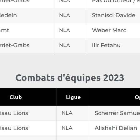
riet-Grabs
NLA
Pas du lutteur /
iedeln
NLA
Stanisci Davide
amt
NLA
Weber Marc
riet-Grabs
NLA
Ilir Fetahu
Combats d'équipes 2023
Club
Ligue
O
isau Lions
NLA
Scherrer Samue
isau Lions
NLA
Alishahi Delian