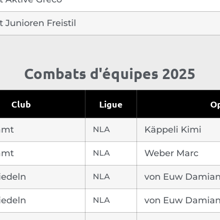
Junioren Freistil
Combats d'équipes 2025
Club
Ligue
O
amt
NLA
Käppeli Kimi
amt
NLA
Weber Marc
iedeln
NLA
von Euw Damia
iedeln
NLA
von Euw Damia