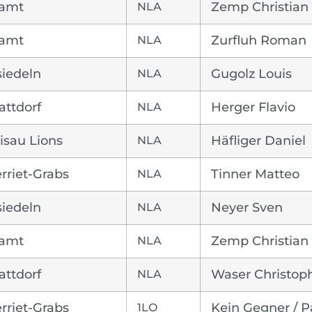
iamt
NLA
Zemp Christian
iamt
NLA
Zurfluh Roman
siedeln
NLA
Gugolz Louis
attdorf
NLA
Herger Flavio
isau Lions
NLA
Häfliger Daniel
rriet-Grabs
NLA
Tinner Matteo
siedeln
NLA
Neyer Sven
iamt
NLA
Zemp Christian
attdorf
NLA
Waser Christop
rriet-Grabs
1LO
Kein Gegner / P