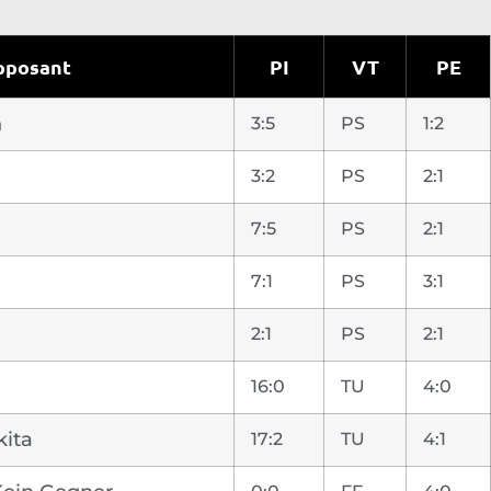
pposant
PI
VT
PE
n
3:5
PS
1:2
3:2
PS
2:1
7:5
PS
2:1
7:1
PS
3:1
2:1
PS
2:1
16:0
TU
4:0
ita
17:2
TU
4:1