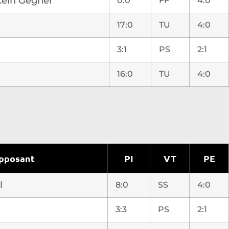
 Kein Gegner
0:0
FF
4:0
17:0
TU
4:0
3:1
PS
2:1
16:0
TU
4:0
pposant
PI
VT
PE
l
8:0
SS
4:0
3:3
PS
2:1