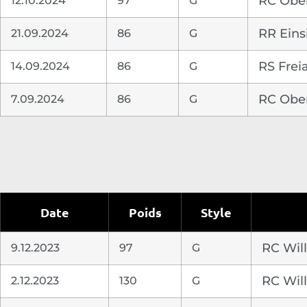
12.10.2024
97
G
RC Ober
21.09.2024
86
G
RR Eins
14.09.2024
86
G
RS Frei
7.09.2024
86
G
RC Ober
Date
Poids
Style
9.12.2023
97
G
RC Will
2.12.2023
130
G
RC Will