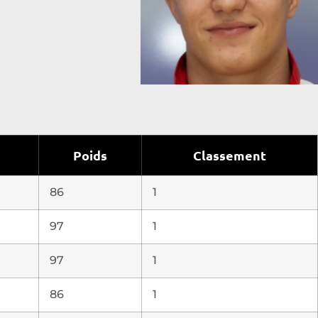
Poids
Classement
86
1
97
1
97
1
86
1