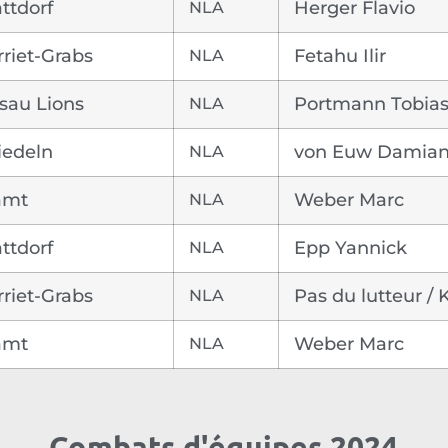
ttdorf
NLA
Herger Flavio
riet-Grabs
NLA
Fetahu Ilir
isau Lions
NLA
Portmann Tobia
iedeln
NLA
von Euw Damia
amt
NLA
Weber Marc
ttdorf
NLA
Epp Yannick
riet-Grabs
NLA
Pas du lutteur /
amt
NLA
Weber Marc
Combats d'équipes 2024