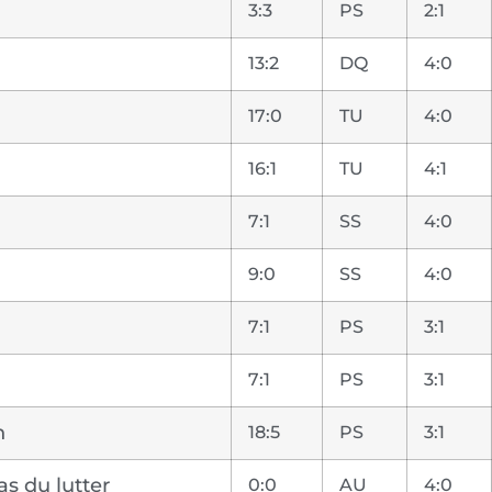
3:3
PS
2:1
13:2
DQ
4:0
17:0
TU
4:0
16:1
TU
4:1
7:1
SS
4:0
9:0
SS
4:0
7:1
PS
3:1
7:1
PS
3:1
h
18:5
PS
3:1
as du lutter
0:0
AU
4:0