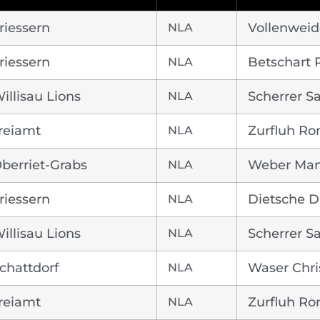
riessern
NLA
Vollenweid
riessern
NLA
Betschart
illisau Lions
NLA
Scherrer S
reiamt
NLA
Zurfluh R
berriet-Grabs
NLA
Weber Man
riessern
NLA
Dietsche 
illisau Lions
NLA
Scherrer S
chattdorf
NLA
Waser Chri
reiamt
NLA
Zurfluh R