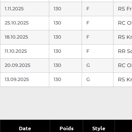
1.11.2025
130
F
RS F
25.10.2025
130
F
RC O
18.10.2025
130
F
RS Kr
11.10.2025
130
F
RR S
20.09.2025
130
G
RC O
13.09.2025
130
G
RS Kr
Date
Poids
Style