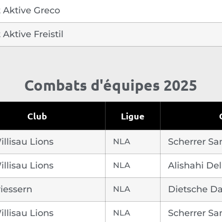
 Aktive Greco
Aktive Freistil
Combats d'équipes 2025
Club
Ligue
llisau Lions
NLA
Scherrer S
llisau Lions
NLA
Alishahi Del
iessern
NLA
Dietsche D
llisau Lions
NLA
Scherrer S