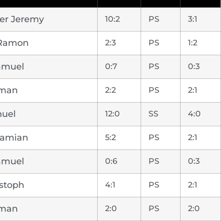
er Jeremy
10:2
PS
3:1
 Ramon
2:3
PS
1:2
amuel
0:7
PS
0:3
oman
2:2
PS
2:1
uel
12:0
SS
4:0
Damian
5:2
PS
2:1
amuel
0:6
PS
0:3
stoph
4:1
PS
2:1
oman
2:0
PS
2:0