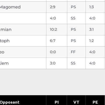
 Magomed
2:9
PS
1:3
4:0
SS
4:0
amian
10:2
PS
3:1
stoph
6:7
PS
1:2
eo
0:0
FF
4:0
Alem
3:0
SS
4:0
Opposant
PI
VT
PE