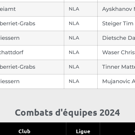
reiamt
NLA
Ayskhanov
berriet-Grabs
NLA
Steiger Tim
iessern
NLA
Dietsche D
chattdorf
NLA
Waser Chri
berriet-Grabs
NLA
Tinner Matt
iessern
NLA
Mujanovic 
Combats d'équipes 2024
Club
Ligue