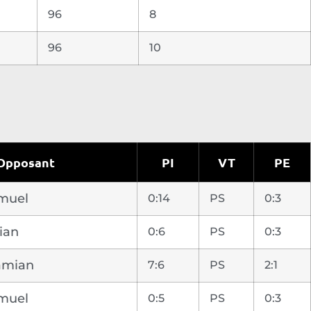
96
8
96
10
Opposant
PI
VT
PE
amuel
0:14
PS
0:3
ian
0:6
PS
0:3
amian
7:6
PS
2:1
amuel
0:5
PS
0:3