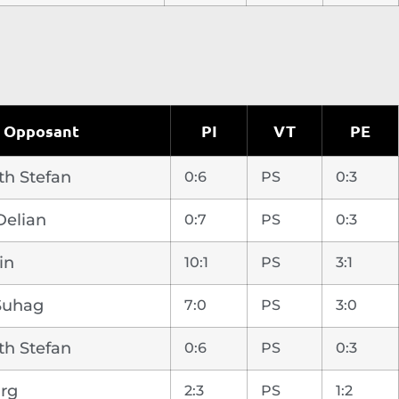
Opposant
PI
VT
PE
h Stefan
0:6
PS
0:3
Delian
0:7
PS
0:3
in
10:1
PS
3:1
Suhag
7:0
PS
3:0
h Stefan
0:6
PS
0:3
ürg
2:3
PS
1:2