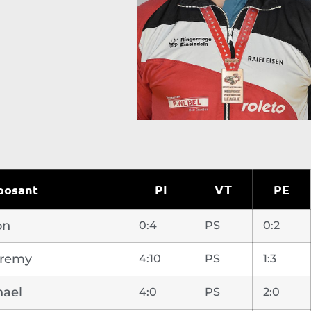
posant
PI
VT
PE
on
0:4
PS
0:2
eremy
4:10
PS
1:3
ael
4:0
PS
2:0