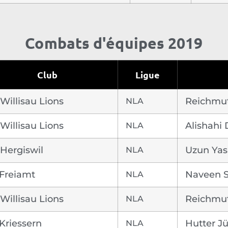
Combats d'équipes 2019
Club
Ligue
Willisau Lions
NLA
Reichmut
Willisau Lions
NLA
Alishahi 
Hergiswil
NLA
Uzun Yas
Freiamt
NLA
Naveen 
Willisau Lions
NLA
Reichmut
Kriessern
NLA
Hutter J