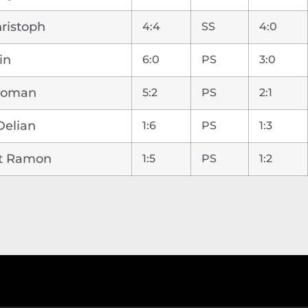
ristoph
4:4
SS
4:0
in
6:0
PS
3:0
 Roman
5:2
PS
2:1
Delian
1:6
PS
1:3
rt Ramon
1:5
PS
1:2