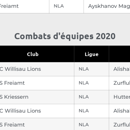
Freiamt
NLA
Ayskhanov Ma
Combats d'équipes 2020
Club
Ligue
C Willisau Lions
NLA
Alisha
S Freiamt
NLA
Zurfl
S Kriessern
NLA
Hutte
C Willisau Lions
NLA
Alisha
S Freiamt
NLA
Zurfl