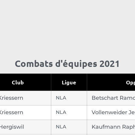
Combats d'équipes 2021
Club
Ligue
Op
Kriessern
NLA
Betschart Ram
Kriessern
NLA
Vollenweider J
Hergiswil
NLA
Kaufmann Raph