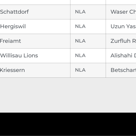
Schattdorf
NLA
Waser Ch
Hergiswil
NLA
Uzun Yas
Freiamt
NLA
Zurfluh
Willisau Lions
NLA
Alishahi 
Kriessern
NLA
Betscha