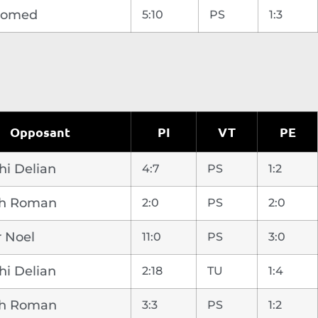
gomed
5:10
PS
1:3
Opposant
PI
VT
PE
hi Delian
4:7
PS
1:2
uh Roman
2:0
PS
2:0
r Noel
11:0
PS
3:0
hi Delian
2:18
TU
1:4
uh Roman
3:3
PS
1:2