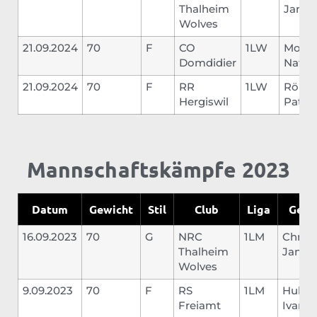
Thalheim
Janni
Wolves
21.09.2024
70
F
CO
1LW
Morie
Domdidier
Natha
21.09.2024
70
F
RR
1LW
Rölli
Hergiswil
Patric
Mannschaftskämpfe 2023
Datum
Gewicht
Stil
Club
Liga
Gegn
16.09.2023
70
G
NRC
1LM
Christ
Thalheim
Jannis
Wolves
9.09.2023
70
F
RS
1LM
Huber
Freiamt
Ivan