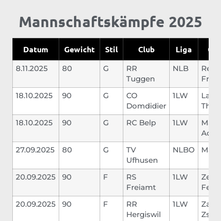
Mannschaftskämpfe 2025
Datum
Gewicht
Stil
Club
Liga
Geg
8.11.2025
80
G
RR
NLB
Rebe
Tuggen
Fritz
18.10.2025
90
G
CO
1LW
Lamb
Domdidier
Thib
18.10.2025
90
G
RC Belp
1LW
Mass
Adri
27.09.2025
80
G
TV
NLBO
Marti
Ufhusen
20.09.2025
90
F
RS
1LW
Zem
Freiamt
Felix
20.09.2025
90
F
RR
1LW
Zara
Hergiswil
Zsofi