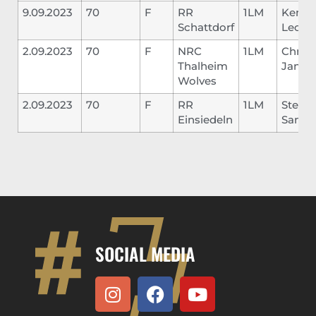
9.09.2023
70
F
RR
1LM
Kemp
Schattdorf
Leon
2.09.2023
70
F
NRC
1LM
Christ
Thalheim
Jannis
Wolves
2.09.2023
70
F
RR
1LM
Steina
Einsiedeln
Samue
SOCIAL MEDIA