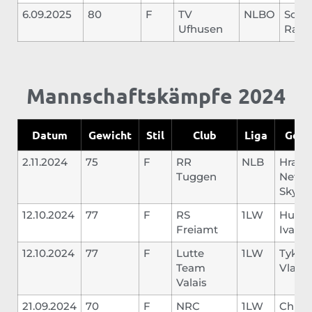
6.09.2025
80
F
TV
NLBO
Schär
Ufhusen
Raph
Mannschaftskämpfe 2024
Datum
Gewicht
Stil
Club
Liga
Gegn
2.11.2024
75
F
RR
NLB
Hrasc
Tuggen
Netan
Sky
12.10.2024
77
F
RS
1LW
Huber
Freiamt
Ivan
12.10.2024
77
F
Lutte
1LW
Tykhy
Team
Vlady
Valais
21.09.2024
70
F
NRC
1LW
Christ