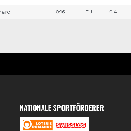
Marc
0:16
TU
0:4
NATIONALE SPORTFÖRDERER