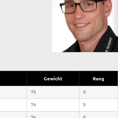
Gewicht
Rang
75
5
74
5
74
6