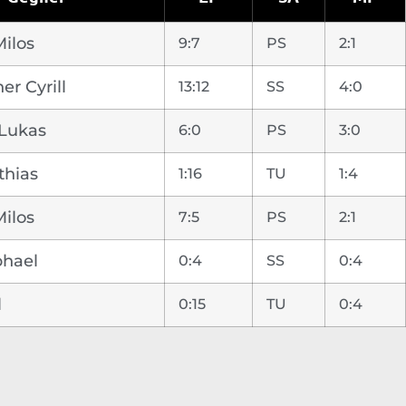
ilos
9:7
PS
2:1
r Cyrill
13:12
SS
4:0
 Lukas
6:0
PS
3:0
thias
1:16
TU
1:4
ilos
7:5
PS
2:1
phael
0:4
SS
0:4
l
0:15
TU
0:4