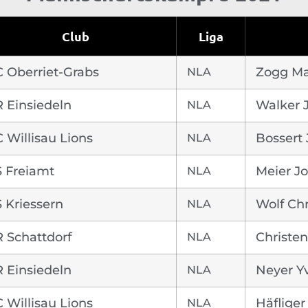
Club
Liga
 Oberriet-Grabs
NLA
Zogg M
 Einsiedeln
NLA
Walker 
 Willisau Lions
NLA
Bossert
 Freiamt
NLA
Meier Jo
 Kriessern
NLA
Wolf Chr
 Schattdorf
NLA
Christen
 Einsiedeln
NLA
Neyer Y
 Willisau Lions
NLA
Häfliger