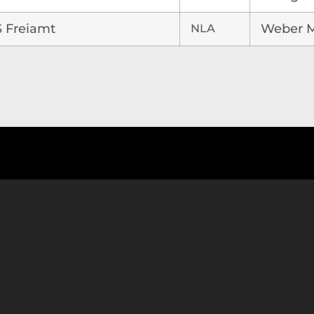
 Freiamt
NLA
Weber 