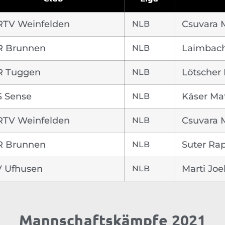
RTV Weinfelden
NLB
Csuvara M
R Brunnen
NLB
Laimbache
R Tuggen
NLB
Lötscher
S Sense
NLB
Käser Ma
RTV Weinfelden
NLB
Csuvara M
R Brunnen
NLB
Suter Ra
V Ufhusen
NLB
Marti Joe
Mannschaftskämpfe 2021