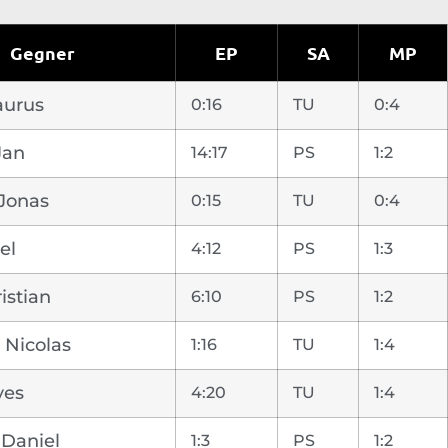
Gegner
EP
SA
MP
aurus
0:16
TU
0:4
Jan
14:17
PS
1:2
 Jonas
0:15
TU
0:4
el
4:12
PS
1:3
istian
6:10
PS
1:2
 Nicolas
1:16
TU
1:4
ves
4:20
TU
1:4
 Daniel
1:3
PS
1:2