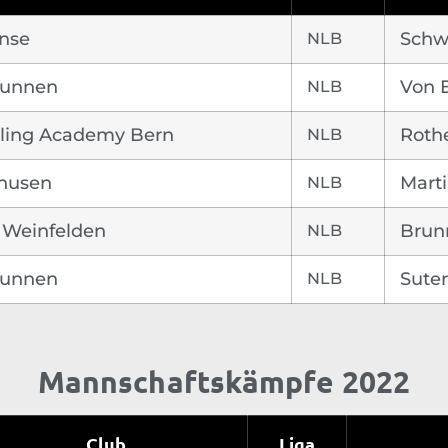
nse
NLB
Schw
runnen
NLB
Von 
ling Academy Bern
NLB
Roth
husen
NLB
Marti
Weinfelden
NLB
Brun
runnen
NLB
Sute
Mannschaftskämpfe 2022
Club
Liga