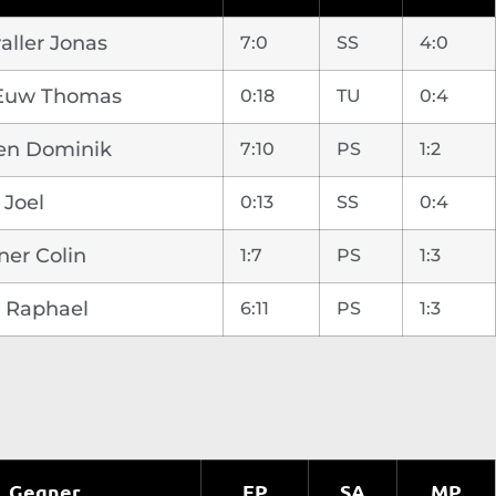
aller Jonas
7:0
SS
4:0
Euw Thomas
0:18
TU
0:4
en Dominik
7:10
PS
1:2
 Joel
0:13
SS
0:4
ner Colin
1:7
PS
1:3
r Raphael
6:11
PS
1:3
Gegner
EP
SA
MP