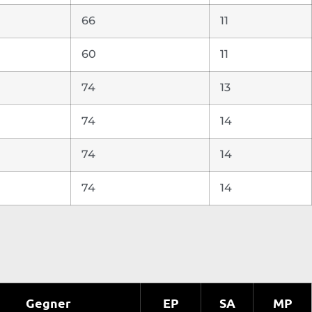
66
11
60
11
74
13
74
14
74
14
74
14
Gegner
EP
SA
MP