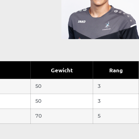
Gewicht
Rang
50
3
50
3
70
5