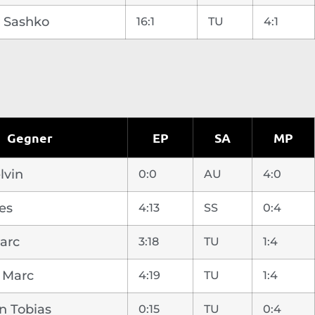
 Sashko
16:1
TU
4:1
Gegner
EP
SA
MP
lvin
0:0
AU
4:0
es
4:13
SS
0:4
arc
3:18
TU
1:4
 Marc
4:19
TU
1:4
n Tobias
0:15
TU
0:4