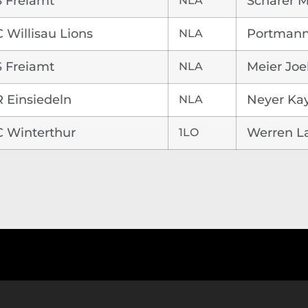
 Freiamt
NLA
Schärer 
 Willisau Lions
NLA
Portmann
 Freiamt
NLA
Meier Joe
 Einsiedeln
NLA
Neyer Ka
 Winterthur
1LO
Werren L