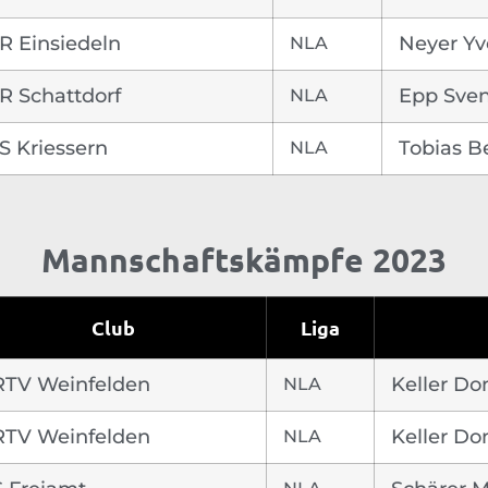
R Einsiedeln
NLA
Neyer Yv
R Schattdorf
NLA
Epp Sve
S Kriessern
NLA
Tobias B
Mannschaftskämpfe 2023
Club
Liga
RTV Weinfelden
NLA
Keller D
RTV Weinfelden
NLA
Keller D