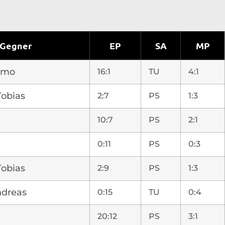
Gegner
EP
SA
MP
imo
16:1
TU
4:1
Tobias
2:7
PS
1:3
10:7
PS
2:1
0:11
PS
0:3
Tobias
2:9
PS
1:3
ndreas
0:15
TU
0:4
20:12
PS
3:1