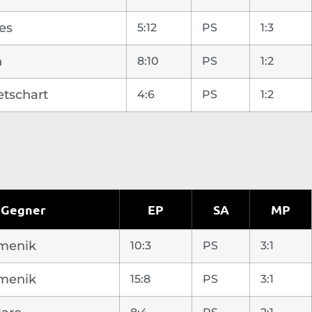
es
5:12
PS
1:3
n
8:10
PS
1:2
etschart
4:6
PS
1:2
Gegner
EP
SA
MP
omenik
10:3
PS
3:1
omenik
15:8
PS
3:1