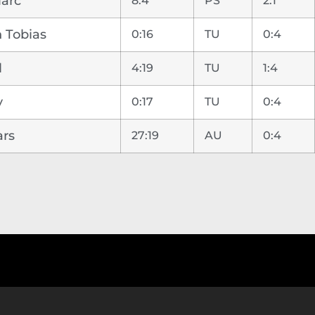
Marc
8:4
PS
2:1
 Tobias
0:16
TU
0:4
l
4:19
TU
1:4
y
0:17
TU
0:4
ars
27:19
AU
0:4