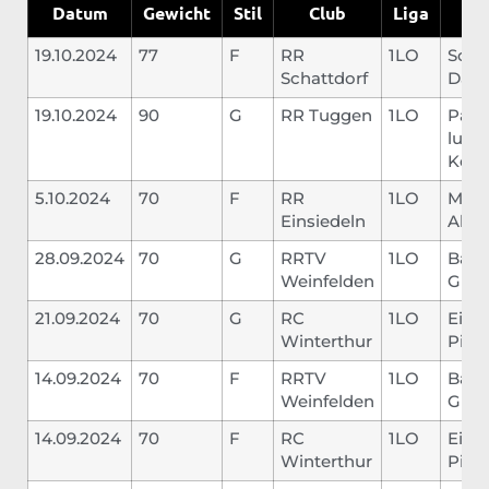
Datum
Gewicht
Stil
Club
Liga
G
19.10.2024
77
F
RR
1LO
Sch
Schattdorf
Dani
19.10.2024
90
G
RR Tuggen
1LO
Pas 
lutte
Kein
5.10.2024
70
F
RR
1LO
Murt
Einsiedeln
Ahmd
28.09.2024
70
G
RRTV
1LO
Bava
Weinfelden
Gian
21.09.2024
70
G
RC
1LO
Eise
Winterthur
Pierr
14.09.2024
70
F
RRTV
1LO
Bava
Weinfelden
Gian
14.09.2024
70
F
RC
1LO
Eise
Winterthur
Pierr