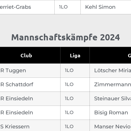
rriet-Grabs
1LO
Kehl Simon
Mannschaftskämpfe 2024
Club
Liga
G
R Tuggen
1LO
Lötscher Mir
R Schattdorf
1LO
Zimmermann
R Einsiedeln
1LO
Steinauer Sil
R Einsiedeln
1LO
Bisig Roman
S Kriessern
1LO
Manser Nevio