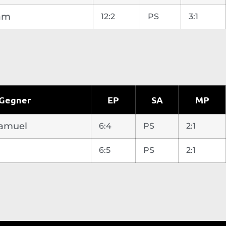
iam
12:2
PS
3:1
Gegner
EP
SA
MP
Samuel
6:4
PS
2:1
6:5
PS
2:1