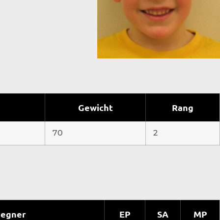
Gewicht
Rang
70
2
egner
EP
SA
MP