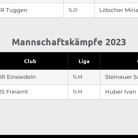
R Tuggen
1LO
Lötscher Mir
Mannschaftskämpfe 2023
Club
Liga
RR Einsiedeln
1LM
Steinauer 
RS Freiamt
1LM
Huber Ivan