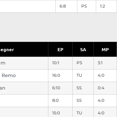
6:8
PS
1:2
egner
EP
SA
MP
iam
10:1
PS
3:1
 Remo
16:0
TU
4:0
van
6:10
SS
0:4
8:0
SS
4:0
15:0
TU
4:0