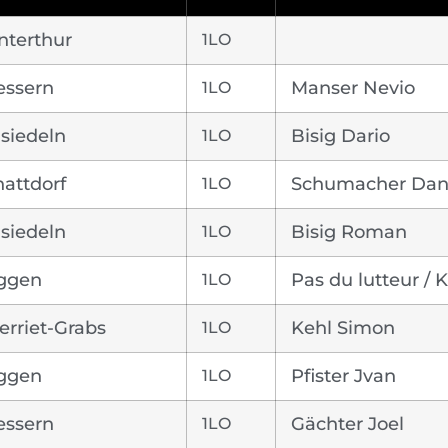
nterthur
1LO
essern
1LO
Manser Nevio
siedeln
1LO
Bisig Dario
attdorf
1LO
Schumacher Dan
siedeln
1LO
Bisig Roman
ggen
1LO
Pas du lutteur / 
rriet-Grabs
1LO
Kehl Simon
ggen
1LO
Pfister Jvan
essern
1LO
Gächter Joel