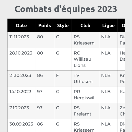
Combats d'équipes 2023
Date
Poids
Style
Club
Ligue
Opp
11.11.2023
80
G
RS
NLA
Diets
Kriessern
Fabi
28.10.2023
80
G
RC
NLA
Häfli
Willisau
Danie
Lions
21.10.2023
86
F
TV
NLB
Kneu
Ufhusen
Rem
14.10.2023
97
G
RR
NLB
Karl T
Hergiswil
7.10.2023
97
G
RS
NLA
Zem
Freiamt
Chris
30.09.2023
86
G
RS
NLA
Diets
Kriessern
Fabi