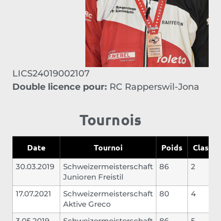
LICS24019002107
Double licence pour:
RC Rapperswil-Jona
Tournois
Date
Tournoi
Poids
Classe
30.03.2019
Schweizermeisterschaft
86
2
Junioren Freistil
17.07.2021
Schweizermeisterschaft
80
4
Aktive Greco
3.05.2019
Schweizermeisterschaft
86
5