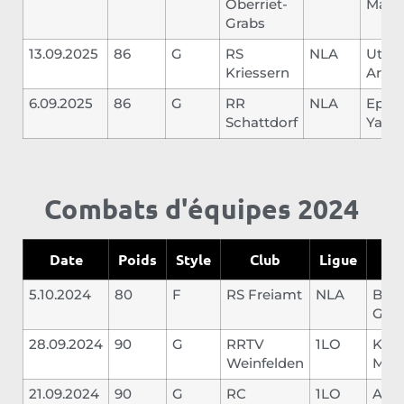
Oberriet-
Maur
Grabs
13.09.2025
86
G
RS
NLA
Utoc
Kriessern
Artem
6.09.2025
86
G
RR
NLA
Epp
Schattdorf
Yann
Combats d'équipes 2024
Date
Poids
Style
Club
Ligue
Op
5.10.2024
80
F
RS Freiamt
NLA
Buc
Geo
28.09.2024
90
G
RRTV
1LO
Kara
Weinfelden
Mu
21.09.2024
90
G
RC
1LO
Ahm