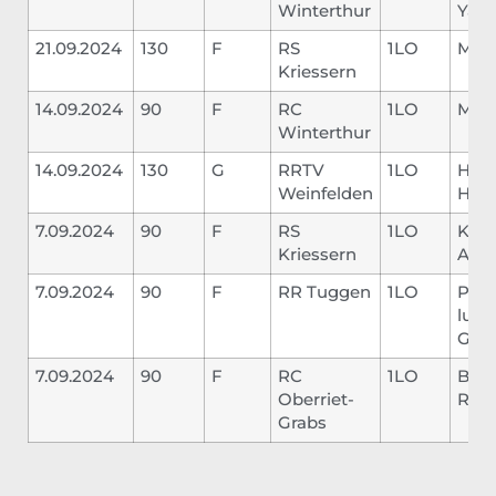
Winterthur
Yah
21.09.2024
130
F
RS
1LO
Meha
Kriessern
14.09.2024
90
F
RC
1LO
Mor
Winterthur
14.09.2024
130
G
RRTV
1LO
Hof
Weinfelden
Hend
7.09.2024
90
F
RS
1LO
Kapi
Kriessern
Argj
7.09.2024
90
F
RR Tuggen
1LO
Pas 
lutte
Geg
7.09.2024
90
F
RC
1LO
Bau
Oberriet-
Rap
Grabs