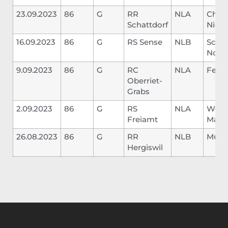
23.09.2023
86
G
RR
NLA
Chris
Schattdorf
Nicol
16.09.2023
86
G
RS Sense
NLB
Schwa
Noah
9.09.2023
86
G
RC
NLA
Fetahu
Oberriet-
Grabs
2.09.2023
86
G
RS
NLA
Webe
Freiamt
Marc
26.08.2023
86
G
RR
NLB
Mülle
Hergiswil