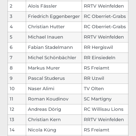
2
Alois Fässler
RRTV Weinfelden
3
Friedrich Eggenberger
RC Oberriet-Grabs
4
Christian Hutter
RC Oberriet-Grabs
5
Michael Inauen
RRTV Weinfelden
6
Fabian Stadelmann
RR Hergiswil
7
Michel Schönbächler
RR Einsiedeln
8
Markus Murer
RS Freiamt
9
Pascal Studerus
RR Uzwil
10
Naser Alimi
TV Olten
11
Roman Koudinov
SC Martigny
12
Andreas Dörig
RC Willisau Lions
13
Christian Kern
RRTV Weinfelden
14
Nicola Küng
RS Freiamt