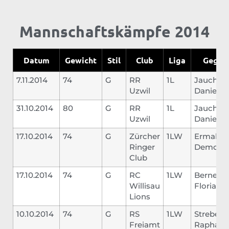
Mannschaftskämpfe 2014
Datum
Gewicht
Stil
Club
Liga
Gegne
7.11.2014
74
G
RR
1L
Jauch
Uzwil
Daniel
31.10.2014
80
G
RR
1L
Jauch
Uzwil
Daniel
17.10.2014
74
G
Zürcher
1LW
Ermal
Ringer
Demoli
Club
17.10.2014
74
G
RC
1LW
Bernet
Willisau
Florian
Lions
10.10.2014
74
G
RS
1LW
Strebel
Freiamt
Raphael