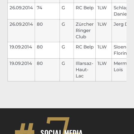
26.09.2014
74
G
RC Belp
1LW
Schlapb
Daniel
26.09.2014
80
G
Zürcher
1LW
Jerg Dav
Ringer
Club
19.09.2014
80
G
RC Belp
1LW
Sloendre
Florin
19.09.2014
80
G
Illarsaz-
1LW
Mermad
Haut-
Lois
Lac
SOCIAL MEDIA