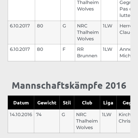
Thalheim
Gegner 
Wolves
Pas du
lutter
6.10.2017
80
G
NRC
1LW
Herren
Thalheim
Claudio
Wolves
6.10.2017
80
F
RR
1LW
Annen
Brunnen
Michi
Mannschaftskämpfe 2016
Datum
Gewicht
Stil
Club
Liga
Gegne
14.10.2016
74
G
NRC
1LW
Kirchho
Thalheim
Christo
Wolves