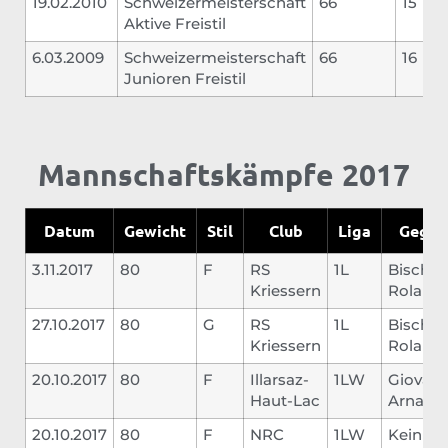
19.02.2010
Schweizermeisterschaft
66
15
Aktive Freistil
6.03.2009
Schweizermeisterschaft
66
16
Junioren Freistil
Mannschaftskämpfe 2017
Datum
Gewicht
Stil
Club
Liga
Gegne
3.11.2017
80
F
RS
1L
Bischof
Kriessern
Roland
27.10.2017
80
G
RS
1L
Bischof
Kriessern
Roland
20.10.2017
80
F
Illarsaz-
1LW
Giovano
Haut-Lac
Arnaud
20.10.2017
80
F
NRC
1LW
Kein