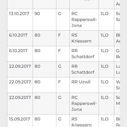
Adri
13.10.2017
90
G
RC
1LO
Schm
Rapperswil-
Sasc
Jona
6.10.2017
80
F
RS
1LO
Bleik
Kriessern
Andr
6.10.2017
80
F
RR
1LO
Gand
Schattdorf
Benj
22.09.2017
80
G
RR
1LO
Lussi
Schattdorf
Luca
22.09.2017
80
F
RR Uzwil
1LO
Wett
Silva
22.09.2017
80
G
RC
1LO
Schm
Rapperswil-
Mich
Jona
15.09.2017
80
G
RS
1LO
Bisc
Kriessern
Rola