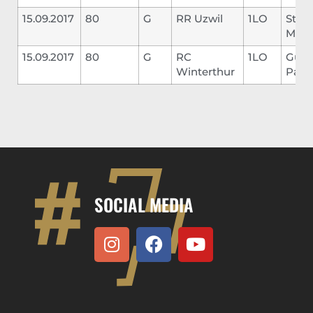
15.09.2017
80
G
RR Uzwil
1LO
Stille
Mart
15.09.2017
80
G
RC
1LO
Gugg
Winterthur
Paul
SOCIAL MEDIA