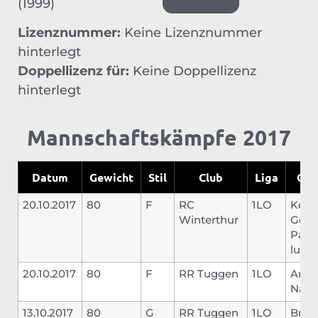
(1999)
Lizenznummer:
Keine Lizenznummer
hinterlegt
Doppellizenz für:
Keine Doppellizenz
hinterlegt
Mannschaftskämpfe 2017
Datum
Gewicht
Stil
Club
Liga
Geg
20.10.2017
80
F
RC
1LO
Kein
Winterthur
Gegn
Pas 
lutte
20.10.2017
80
F
RR Tuggen
1LO
Amir
Najib
13.10.2017
80
G
RR Tuggen
1LO
Bruh