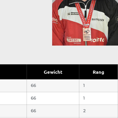
Gewicht
Rang
66
1
66
1
66
2