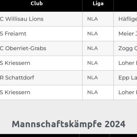
Club
Liga
C Willisau Lions
NLA
Häflig
S Freiamt
NLA
Meier 
C Oberriet-Grabs
NLA
Zogg 
S Kriessern
NLA
Loher 
R Schattdorf
NLA
Epp La
S Kriessern
NLA
Loher 
Mannschaftskämpfe 2024