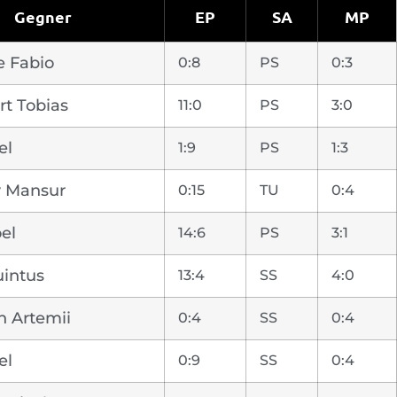
Gegner
EP
SA
MP
e Fabio
0:8
PS
0:3
rt Tobias
11:0
PS
3:0
el
1:9
PS
1:3
 Mansur
0:15
TU
0:4
el
14:6
PS
3:1
intus
13:4
SS
4:0
n Artemii
0:4
SS
0:4
el
0:9
SS
0:4