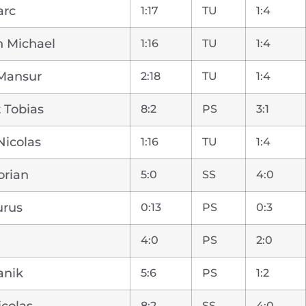
arc
1:17
TU
1:4
 Michael
1:16
TU
1:4
Mansur
2:18
TU
1:4
 Tobias
8:2
PS
3:1
Nicolas
1:16
TU
1:4
orian
5:0
SS
4:0
urus
0:13
PS
0:3
4:0
PS
2:0
anik
5:6
PS
1:2
icolas
8:2
SS
4:0