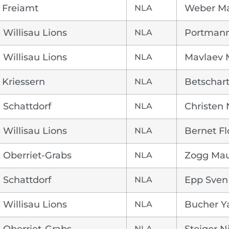
 Freiamt
NLA
Weber M
 Willisau Lions
NLA
Portmann
 Willisau Lions
NLA
Mavlaev 
 Kriessern
NLA
Betschart
 Schattdorf
NLA
Christen 
 Willisau Lions
NLA
Bernet Fl
 Oberriet-Grabs
NLA
Zogg Ma
 Schattdorf
NLA
Epp Sven
 Willisau Lions
NLA
Bucher Y
 Oberriet-Grabs
NLA
Steiger N