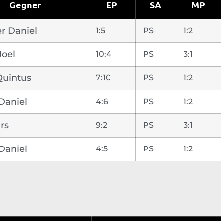
Gegner
EP
SA
MP
er Daniel
1:5
PS
1:2
Joel
10:4
PS
3:1
Quintus
7:10
PS
1:2
Daniel
4:6
PS
1:2
rs
9:2
PS
3:1
Daniel
4:5
PS
1:2