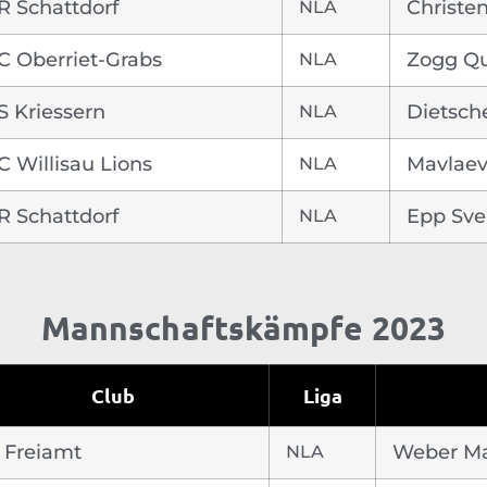
R Schattdorf
NLA
Christen
C Oberriet-Grabs
NLA
Zogg Qu
S Kriessern
NLA
Dietsch
C Willisau Lions
NLA
Mavlaev
R Schattdorf
NLA
Epp Sv
Mannschaftskämpfe 2023
Club
Liga
 Freiamt
NLA
Weber M