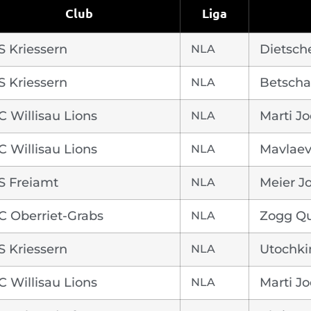
Club
Liga
S Kriessern
NLA
Dietsch
S Kriessern
NLA
Betscha
C Willisau Lions
NLA
Marti Jo
C Willisau Lions
NLA
Mavlaev
S Freiamt
NLA
Meier Jo
C Oberriet-Grabs
NLA
Zogg Qu
S Kriessern
NLA
Utochki
C Willisau Lions
NLA
Marti Jo