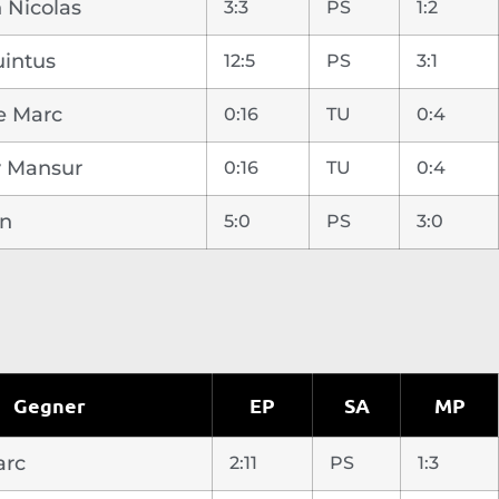
 Nicolas
3:3
PS
1:2
intus
12:5
PS
3:1
e Marc
0:16
TU
0:4
 Mansur
0:16
TU
0:4
en
5:0
PS
3:0
Gegner
EP
SA
MP
arc
2:11
PS
1:3