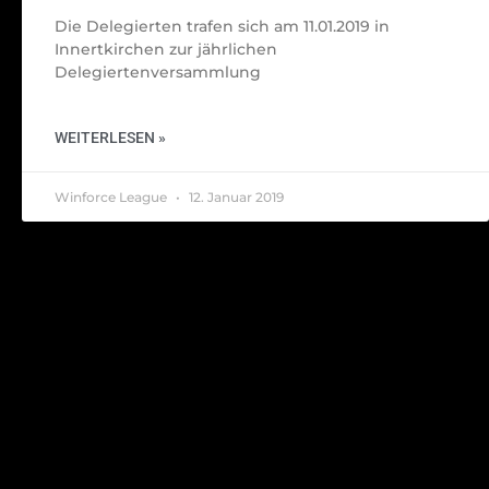
Die Delegierten trafen sich am 11.01.2019 in
Innertkirchen zur jährlichen
Delegiertenversammlung
WEITERLESEN »
Winforce League
12. Januar 2019