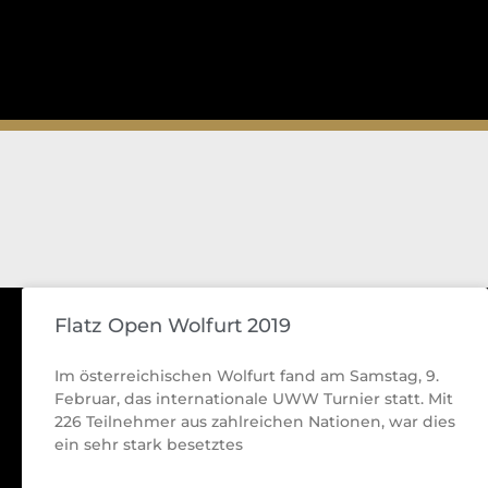
Flatz Open Wolfurt 2019
Im österreichischen Wolfurt fand am Samstag, 9.
Februar, das internationale UWW Turnier statt. Mit
226 Teilnehmer aus zahlreichen Nationen, war dies
ein sehr stark besetztes