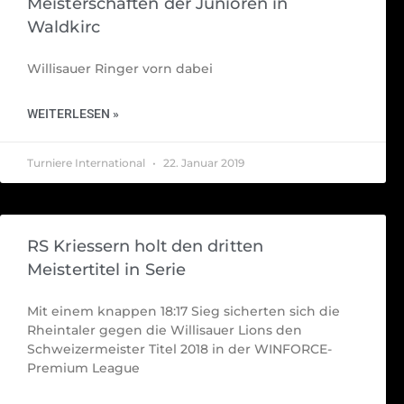
Meisterschaften der Junioren in
Waldkirc
Willisauer Ringer vorn dabei
WEITERLESEN »
Turniere International
22. Januar 2019
RS Kriessern holt den dritten
Meistertitel in Serie
Mit einem knappen 18:17 Sieg sicherten sich die
Rheintaler gegen die Willisauer Lions den
Schweizermeister Titel 2018 in der WINFORCE-
Premium League