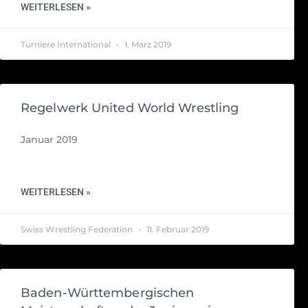
WEITERLESEN »
Turniere International
1. März 2019
Regelwerk United World Wrestling
Januar 2019
WEITERLESEN »
Swiss Wrestling Federation
11. Februar 2019
Baden-Württembergischen