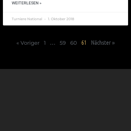
WEITERLESEN »
Turniere National
1. Oktober 2018
…
61
Nächster »
« Voriger
1
59
60