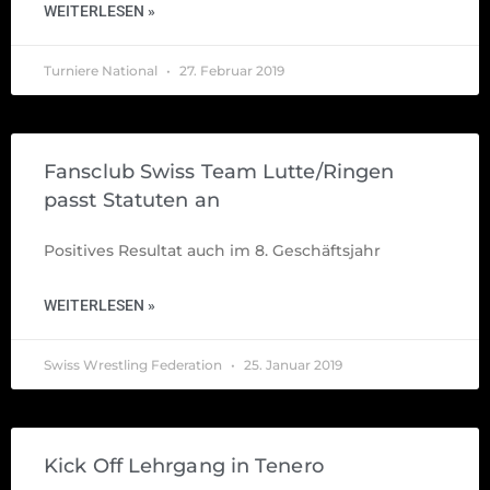
WEITERLESEN »
Turniere National
27. Februar 2019
Fansclub Swiss Team Lutte/Ringen
passt Statuten an
Positives Resultat auch im 8. Geschäftsjahr
WEITERLESEN »
Swiss Wrestling Federation
25. Januar 2019
Kick Off Lehrgang in Tenero