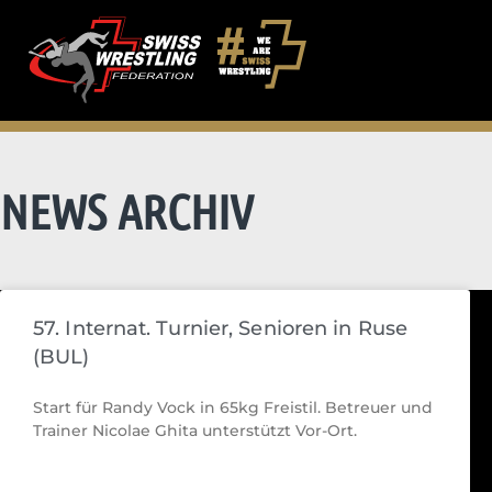
NEWS ARCHIV
57. Internat. Turnier, Senioren in Ruse
(BUL)
Start für Randy Vock in 65kg Freistil. Betreuer und
Trainer Nicolae Ghita unterstützt Vor-Ort.