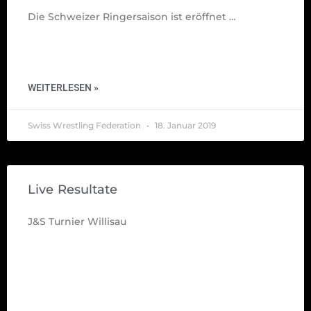
Die Schweizer Ringersaison ist eröffnet …
WEITERLESEN »
Swiss Wrestling Federation
18. Januar 2019
Live Resultate
J&S Turnier Willisau