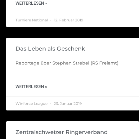
WEITERLESEN »
Turniere National
12. Februar 2019
Das Leben als Geschenk
Reportage über Stephan Strebel (RS Freiamt)
WEITERLESEN »
Winforce League
23. Januar 2019
Zentralschweizer Ringerverband