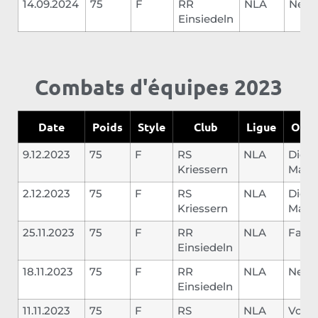
14.09.2024
75
F
RR
NLA
Neye
Einsiedeln
Combats d'équipes 2023
Date
Poids
Style
Club
Ligue
Oppo
9.12.2023
75
F
RS
NLA
Diets
Kriessern
Marc
2.12.2023
75
F
RS
NLA
Diets
Kriessern
Marc
25.11.2023
75
F
RR
NLA
Falle
Einsiedeln
18.11.2023
75
F
RR
NLA
Neyer
Einsiedeln
11.11.2023
75
F
RS
NLA
Vock