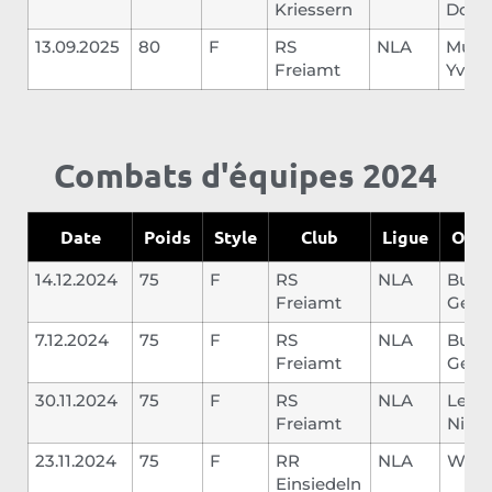
Kriessern
Dori
13.09.2025
80
F
RS
NLA
Müll
Freiamt
Yves
Combats d'équipes 2024
Date
Poids
Style
Club
Ligue
Opp
14.12.2024
75
F
RS
NLA
Bucu
Freiamt
Geor
7.12.2024
75
F
RS
NLA
Bucu
Freiamt
Geor
30.11.2024
75
F
RS
NLA
Leute
Freiamt
Nino
23.11.2024
75
F
RR
NLA
Walk
Einsiedeln