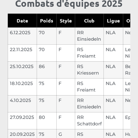
Combats d'équipes 2025
Date
Poids
Style
Club
Ligue
Oppo
6.12.2025
70
F
RR
NLA
Neye
Einsiedeln
22.11.2025
70
F
RS
NLA
Leute
Freiamt
Nino
25.10.2025
86
F
RS
NLA
Betsc
Kriessern
Ram
18.10.2025
75
F
RS
NLA
Leute
Freiamt
Nino
4.10.2025
75
F
RR
NLA
Neye
Einsiedeln
27.09.2025
80
F
RR
NLA
Epp L
Schattdorf
20.09.2025
75
G
RS
NLA
Hutte