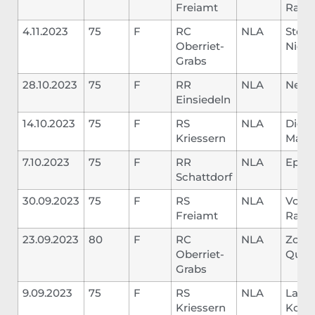
Freiamt
Rand
4.11.2023
75
F
RC
NLA
Steig
Oberriet-
Nicol
Grabs
28.10.2023
75
F
RR
NLA
Neye
Einsiedeln
14.10.2023
75
F
RS
NLA
Diets
Kriessern
Marc
7.10.2023
75
F
RR
NLA
Epp L
Schattdorf
30.09.2023
75
F
RS
NLA
Vock
Freiamt
Rand
23.09.2023
80
F
RC
NLA
Zogg
Oberriet-
Quin
Grabs
9.09.2023
75
F
RS
NLA
Lagzi
Kriessern
Ková