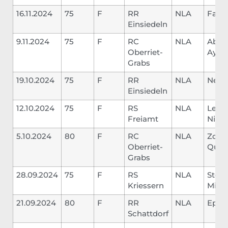
16.11.2024
75
F
RR
NLA
Falle
Einsiedeln
9.11.2024
75
F
RC
NLA
Abas
Oberriet-
Ayuo
Grabs
19.10.2024
75
F
RR
NLA
Neyer
Einsiedeln
12.10.2024
75
F
RS
NLA
Leute
Freiamt
Nino
5.10.2024
80
F
RC
NLA
Zogg
Oberriet-
Quin
Grabs
28.09.2024
75
F
RS
NLA
Stege
Kriessern
Mich
21.09.2024
80
F
RR
NLA
Epp 
Schattdorf