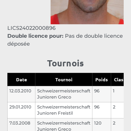
LICS24022000896
Double licence pour:
Pas de double licence
déposée
Tournois
Date
Tournoi
Poids
Classe
12.03.2010
Schweizermeisterschaft
96
1
Junioren Greco
29.01.2010
Schweizermeisterschaft
96
2
Junioren Freistil
7.03.2008
Schweizermeisterschaft
120
2
Junioren Greco