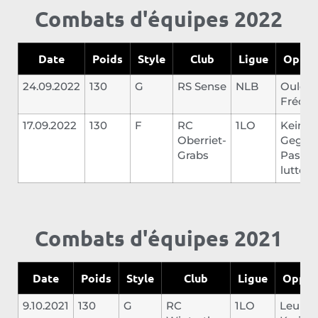
Combats d'équipes 2022
Date
Poids
Style
Club
Ligue
Oppos
24.09.2022
130
G
RS Sense
NLB
Ouleve
Frédér
17.09.2022
130
F
RC
1LO
Kein
Oberriet-
Gegner
Grabs
Pas du
lutter
Combats d'équipes 2021
Date
Poids
Style
Club
Ligue
Oppos
9.10.2021
130
G
RC
1LO
Leuppi