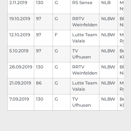
2.11.2019
130
G
RS Sense
NLB
Mich
Nyde
19.10.2019
97
G
RRTV
NLBW
Blas
Weinfelden
Nikla
12.10.2019
97
F
Lutte Team
NLBW
Marti
Valais
Ryan
5.10.2019
97
G
TV
NLBW
Bern
Ufhusen
Klau
28.09.2019
130
G
RRTV
NLBW
Blas
Weinfelden
Nikla
21.09.2019
86
G
Lutte Team
NLBW
Marti
Valais
Ryan
7.09.2019
130
G
TV
NLBW
Bern
Ufhusen
Klau