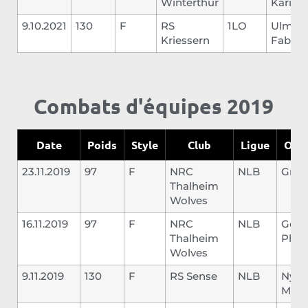
Winterthur
Karim
9.10.2021
130
F
RS
1LO
Ulman
Kriessern
Fabian
Combats d'équipes 2019
Date
Poids
Style
Club
Ligue
Opp
23.11.2019
97
F
NRC
NLB
Graf
Thalheim
Wolves
16.11.2019
97
F
NRC
NLB
Geye
Thalheim
Phili
Wolves
9.11.2019
130
F
RS Sense
NLB
Nyde
Mich