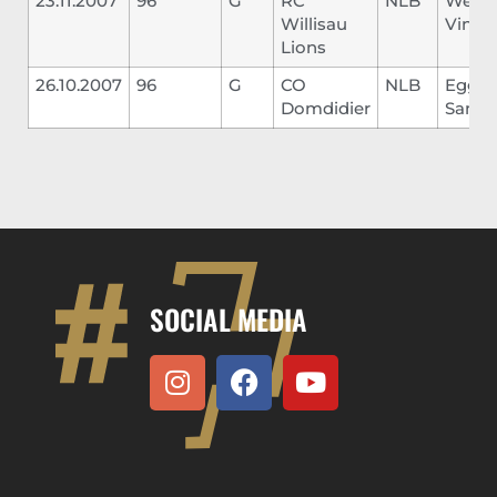
23.11.2007
96
G
RC
NLB
Wey
Willisau
Vince
Lions
26.10.2007
96
G
CO
NLB
Egger
Domdidier
Samu
SOCIAL MEDIA