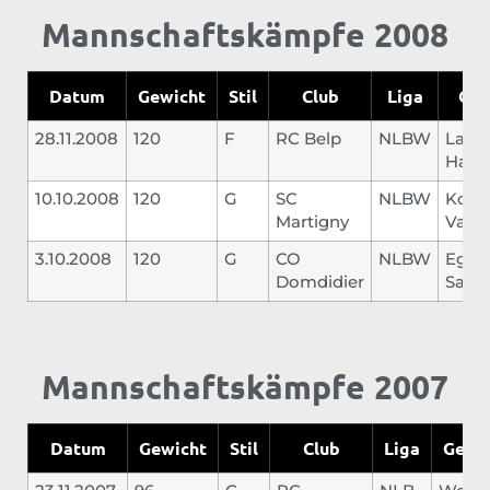
Mannschaftskämpfe 2008
Datum
Gewicht
Stil
Club
Liga
Geg
28.11.2008
120
F
RC Belp
NLBW
Laup
Hans
10.10.2008
120
G
SC
NLBW
Koud
Martigny
Valer
3.10.2008
120
G
CO
NLBW
Egge
Domdidier
Samu
Mannschaftskämpfe 2007
Datum
Gewicht
Stil
Club
Liga
Gegn