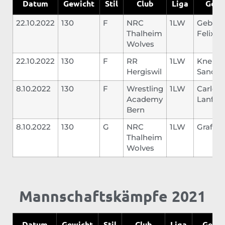
Datum
Gewicht
Stil
Club
Liga
Gegn
22.10.2022
130
F
NRC
1LW
Gebha
Thalheim
Felix
Wolves
22.10.2022
130
F
RR
1LW
Kneubü
Hergiswil
Sandro
8.10.2022
130
F
Wrestling
1LW
Carlo
Academy
Lanfran
Bern
8.10.2022
130
G
NRC
1LW
Graf Re
Thalheim
Wolves
Mannschaftskämpfe 2021
Datum
Gewicht
Stil
Club
Liga
Gegn