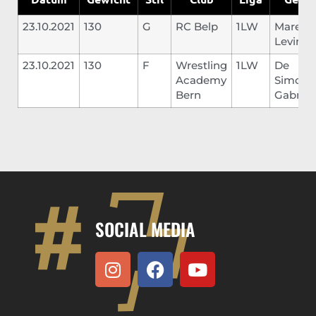
23.10.2021
130
G
RC Belp
1LW
Marend
Levin
23.10.2021
130
F
Wrestling
1LW
De
Academy
Simone
Bern
Gabriel
SOCIAL MEDIA