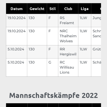
Datum
Gewicht
Stil
Club
Liga
Geg
19.10.2024
130
F
RS
1LW
Jung Va
Freiamt
19.10.2024
130
F
NRC
1LW
Schmid
Thalheim
Sandro
Wolves
5.10.2024
130
F
RR
1LW
Grüter 
Hergiswil
5.10.2024
130
G
RC
1LW
Schärer
Willisau
Lions
Mannschaftskämpfe 2022