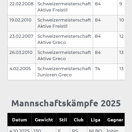
22.02.2008
Schweizermeisterschaft
84
9
Aktive Freistil
19.02.2010
Schweizermeisterschaft
84
10
Aktive Freistil
23.02.2007
Schweizermeisterschaft
84
12
Aktive Greco
26.03.2010
Schweizermeisterschaft
84
13
Aktive Greco
4.02.2005
Schweizermeisterschaft
74
13
Junioren Greco
Mannschaftskämpfe 2025
Datum
Gewicht
Stil
Club
Liga
Gegner
4.10.2025
130
F
RS
NLBO
Jobin
2