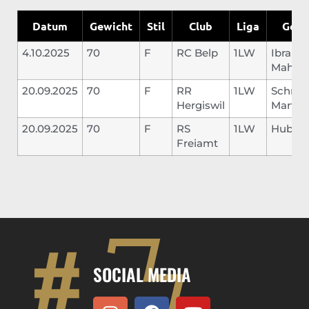
Datum
Gewicht
Stil
Club
Liga
Gegn
4.10.2025
70
F
RC Belp
1LW
Ibrahi
Mahju
20.09.2025
70
F
RR
1LW
Schmid
Hergiswil
Marvin
20.09.2025
70
F
RS
1LW
Huber 
Freiamt
SOCIAL MEDIA