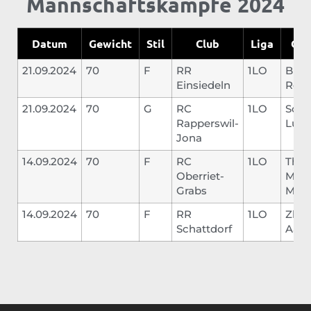
Mannschaftskämpfe 2024
Datum
Gewicht
Stil
Club
Liga
Geg
21.09.2024
70
F
RR
1LO
Bisig
Einsiedeln
Rom
21.09.2024
70
G
RC
1LO
Schw
Rapperswil-
Luka
Jona
14.09.2024
70
F
RC
1LO
Thoe
Oberriet-
Mar
Grabs
Marv
14.09.2024
70
F
RR
1LO
Zber
Schattdorf
Aaro