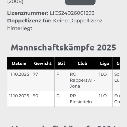
(2008)
Lizenznummer:
LICS24026001293
Doppellizenz für:
Keine Doppellizenz
hinterlegt
Mannschaftskämpfe 2025
Datum
Gewicht
Stil
Club
Liga
Gegn
11.10.2025
77
F
RC
1LO
Schwy
Rapperswil-
Lukas
Jona
11.10.2025
90
G
RR
1LO
Füchs
Einsiedeln
Cordi