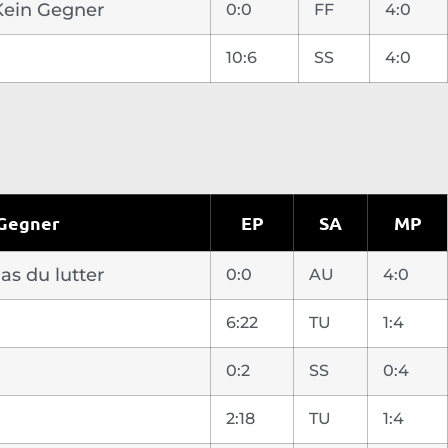
 Kein Gegner
0:0
FF
4:0
10:6
SS
4:0
Gegner
EP
SA
MP
as du lutter
0:0
AU
4:0
6:22
TU
1:4
0:2
SS
0:4
2:18
TU
1:4