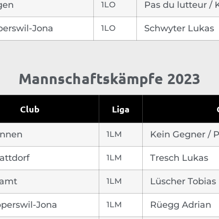
gen
1LO
Pas du lutteur /
erswil-Jona
1LO
Schwyter Lukas
Mannschaftskämpfe 2023
Club
Liga
unnen
1LM
Kein Gegner / P
attdorf
1LM
Tresch Lukas
iamt
1LM
Lüscher Tobias
perswil-Jona
1LM
Rüegg Adrian