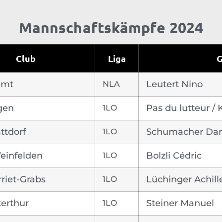
Mannschaftskämpfe 2024
Club
Liga
G
amt
NLA
Leutert Nino
gen
1LO
Pas du lutteur /
ttdorf
1LO
Schumacher Dan
einfelden
1LO
Bolzli Cédric
riet-Grabs
1LO
Lüchinger Achill
erthur
1LO
Steiner Manuel