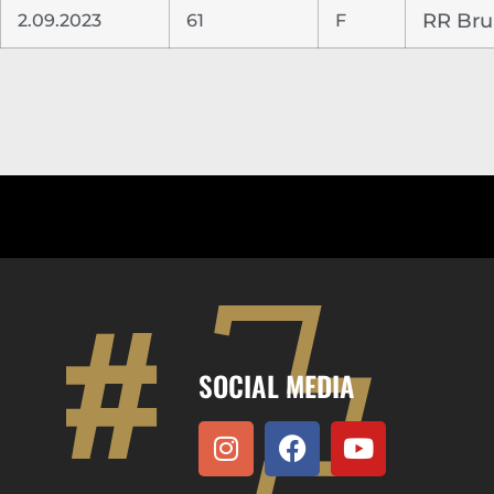
2.09.2023
61
F
RR Br
SOCIAL MEDIA