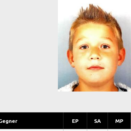
Gegner
EP
SA
MP