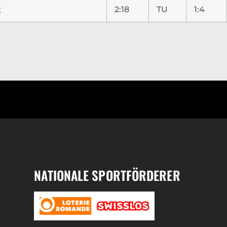
x
2:18
TU
1:4
NATIONALE SPORTFÖRDERER