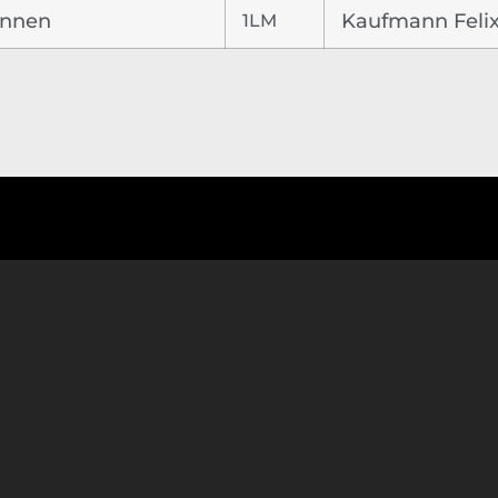
unnen
1LM
Kaufmann Feli