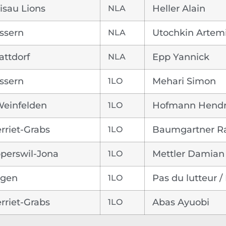
isau Lions
NLA
Heller Alain
ssern
NLA
Utochkin Artemi
attdorf
NLA
Epp Yannick
ssern
1LO
Mehari Simon
einfelden
1LO
Hofmann Hendr
rriet-Grabs
1LO
Baumgartner R
perswil-Jona
1LO
Mettler Damian
ggen
1LO
Pas du lutteur 
rriet-Grabs
1LO
Abas Ayuobi