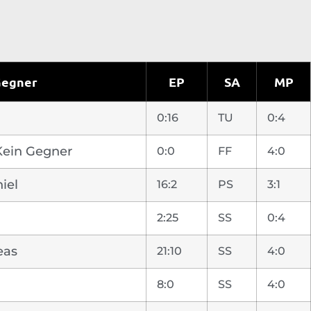
egner
EP
SA
MP
0:16
TU
0:4
 Kein Gegner
0:0
FF
4:0
iel
16:2
PS
3:1
2:25
SS
0:4
eas
21:10
SS
4:0
8:0
SS
4:0