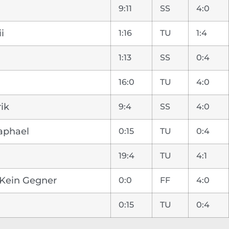
9:11
SS
4:0
i
1:16
TU
1:4
1:13
SS
0:4
16:0
TU
4:0
ik
9:4
SS
4:0
aphael
0:15
TU
0:4
19:4
TU
4:1
/ Kein Gegner
0:0
FF
4:0
0:15
TU
0:4