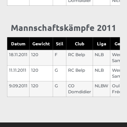
Domdidier
Nicola
Mannschaftskämpfe 2011
Datum
Gewicht
Stil
Club
Liga
Gegn
18.11.2011
120
F
RC Belp
NLB
Wenge
Samue
11.11.2011
120
G
RC Belp
NLB
Wenge
Samue
9.09.2011
120
G
CO
NLBW
Ouleve
Domdidier
Frédér