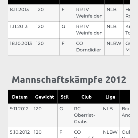
8.11.2013
120
F
RRTV
NLB
Hoste
Weinfelden
Rom
1.11.2013
120
G
RRTV
NLB
Kräh
Weinfelden
Tobia
18.10.2013
120
F
CO
NLBW
Guis
Domdidier
Marc
Mannschaftskämpfe 2012
Datum
Gewicht
Stil
Club
Liga
Ge
9.11.2012
120
G
RC
NLB
Brande
Oberriet-
Andre
Grabs
5.10.2012
120
F
CO
NLBW
Ouleve