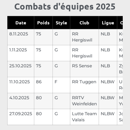
Combats d'équipes 2025
Date
Poids
Style
Club
Ligue
Opp
8.11.2025
75
G
RR
NLB
Kur
Hergiswil
Marc
1.11.2025
75
G
RR
NLB
Kur
Hergiswil
Marc
25.10.2025
75
G
RS Sense
NLB
Zyba
Brun
11.10.2025
86
F
RR Tuggen
NLBW
Ulric
Rom
4.10.2025
80
G
RRTV
NLBW
Müll
Weinfelden
Yves
27.09.2025
80
G
Lutte Team
NLBW
Jolli
Valais
Sash