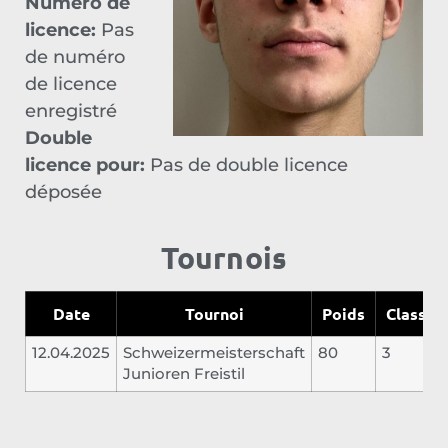
Numéro de
licence:
Pas
de numéro
de licence
enregistré
Double
licence pour:
Pas de double licence
déposée
Tournois
Date
Tournoi
Poids
Classem
12.04.2025
Schweizermeisterschaft
80
3
Junioren Freistil