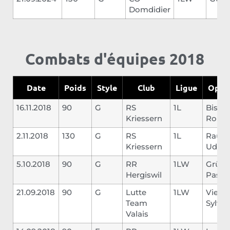
Domdidier
Combats d'équipes 2018
Date
Poids
Style
Club
Ligue
Oppo
16.11.2018
90
G
RS
1L
Bisch
Kriessern
Rolan
2.11.2018
130
G
RS
1L
Raunj
Kriessern
Udo
5.10.2018
90
G
RR
1LW
Grüte
Hergiswil
Pasca
21.09.2018
90
G
Lutte
1LW
Vieux
Team
Sylvai
Valais