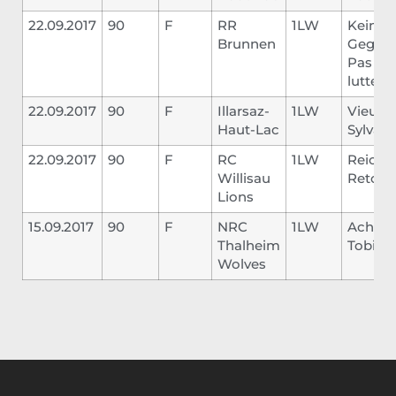
22.09.2017
90
F
RR
1LW
Kein
Brunnen
Gegner
Pas du
lutter
22.09.2017
90
F
Illarsaz-
1LW
Vieux
Haut-Lac
Sylvain
22.09.2017
90
F
RC
1LW
Reich
Willisau
Reto
Lions
15.09.2017
90
F
NRC
1LW
Acher
Thalheim
Tobias
Wolves