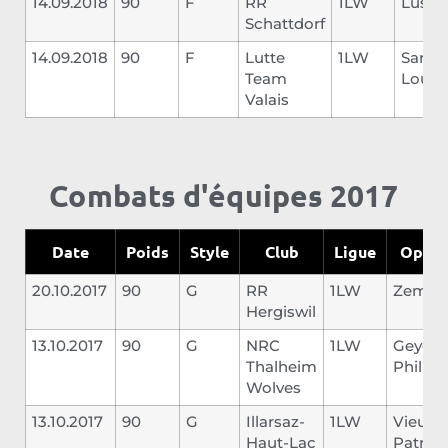
14.09.2018
90
F
RR
1LW
Lussi
Schattdorf
14.09.2018
90
F
Lutte
1LW
Sarras
Team
Louis
Valais
Combats d'équipes 2017
Date
Poids
Style
Club
Ligue
Oppos
20.10.2017
90
G
RR
1LW
Zemp 
Hergiswil
13.10.2017
90
G
NRC
1LW
Geyer
Thalheim
Philipp
Wolves
13.10.2017
90
G
Illarsaz-
1LW
Vieux
Haut-Lac
Patrick