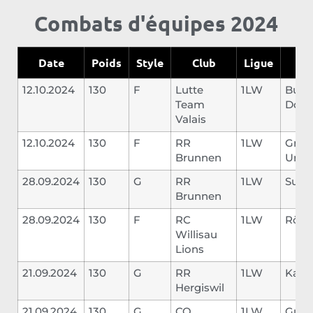
Combats d'équipes 2024
Date
Poids
Style
Club
Ligue
Op
12.10.2024
130
F
Lutte
1LW
Buff
Team
Dome
Valais
12.10.2024
130
F
RR
1LW
Gros
Brunnen
Urs
28.09.2024
130
G
RR
1LW
Sute
Brunnen
28.09.2024
130
F
RC
1LW
Rölli 
Willisau
Lions
21.09.2024
130
G
RR
1LW
Kaise
Hergiswil
21.09.2024
130
G
CO
1LW
Guer