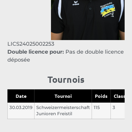
LICS24025002253
Double licence pour:
Pas de double licence
déposée
Tournois
Date
Tournoi
Poids
Classem
30.03.2019
Schweizermeisterschaft
115
3
Junioren Freistil