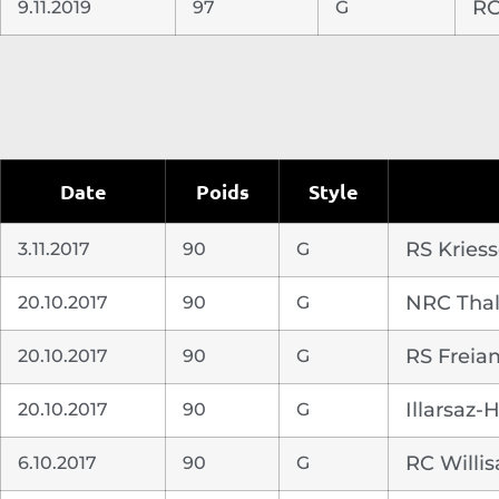
9.11.2019
97
G
RC
Date
Poids
Style
3.11.2017
90
G
RS Kries
20.10.2017
90
G
NRC Tha
20.10.2017
90
G
RS Freia
20.10.2017
90
G
Illarsaz-
6.10.2017
90
G
RC Willis