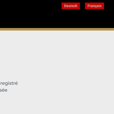
Deutsch
Français
registré
osée