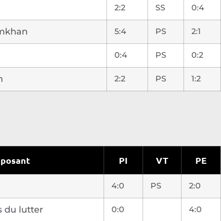
2:2
SS
0:4
imkhan
5:4
PS
2:1
0:4
PS
0:2
n
2:2
PS
1:2
posant
PI
VT
PE
4:0
PS
2:0
 du lutter
0:0
4:0