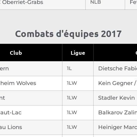
 Oberriet-Grabs
NLB
Fe
Combats d'équipes 2017
Club
Ligue
sern
1L
Dietsche Fabi
lheim Wolves
1LW
Kein Gegner /
mt
1LW
Stadler Kevin
Haut-Lac
1LW
Balkarov Zal
au Lions
1LW
Heiniger Mar