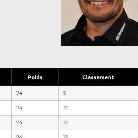
Poids
Classement
74
5
74
12
74
12
74
13