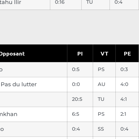
tahu Ilir
0:16
TU
0:4
Opposant
PI
VT
PE
o
0:5
PS
0:3
 Pas du lutter
0:0
AU
4:0
20:5
TU
4:1
imkhan
6:5
PS
2:1
co
0:4
SS
0:4