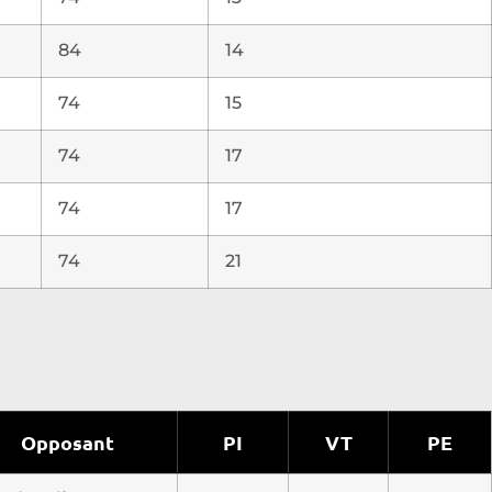
84
14
74
15
74
17
74
17
74
21
Opposant
PI
VT
PE